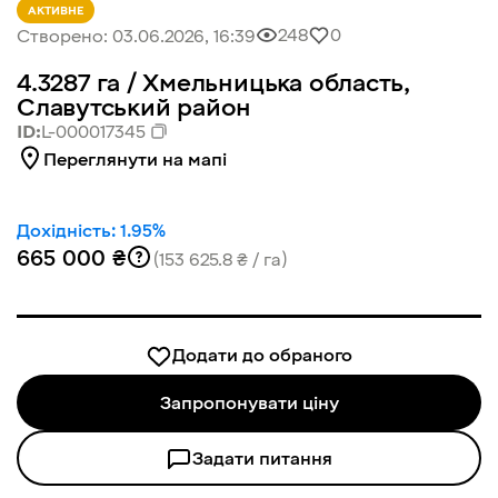
АКТИВНЕ
248
0
Створено:
03.06.2026, 16:39
4.3287
га /
Хмельницька область,
Славутський район
ID:
L-000017345
Переглянути на мапі
Дохідність:
1.95
%
665 000 ₴
(153 625.8 ₴ / га)
Додати до обраного
Запропонувати ціну
Задати питання