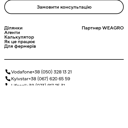
Замовити консультацію
Ділянки
Партнер WEAGRO
Агенти
Калькулятор
Як це працює
Для фермерів
Vodafone
+38 (050) 328 13 21
Kyivstar
+38 (067) 620 65 59
Lifecell
+38 (073) 817 25 31
info@dobrozem.com.ua
м. Київ, вул. Лейпцизька, 15 А, БЦ «Merx»
м. Дніпро, вул.Шолом-Алейхема, будинок 4/26