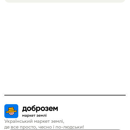
Український маркет землі, 

де все просто, чесно і по-людськи!