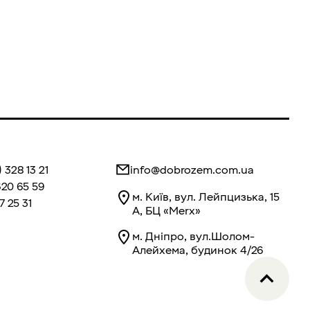
 328 13 21
info@dobrozem.com.ua
620 65 59
м. Київ, вул. Лейпцизька, 15
7 25 31
А, БЦ «Merx»
м. Дніпро, вул.Шолом-
Алейхема, будинок 4/26