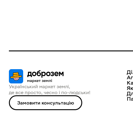
Ді
Аг
Ка
Український маркет землі, 

Як
де все просто, чесно і по-людськи!
Дл
П
Замовити консультацію