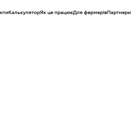
нти
Калькулятор
Як це працює
Для фермерів
Партнери