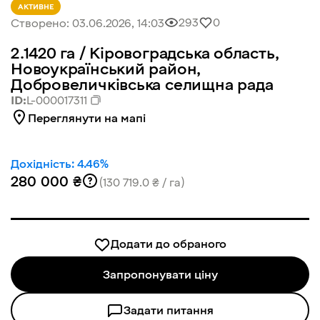
АКТИВНЕ
293
0
Створено:
03.06.2026, 14:03
2.1420
га /
Кіровоградська область,
Новоукраїнський район,
Добровеличківська селищна рада
ID:
L-000017311
Переглянути на мапі
Дохідність:
4.46
%
280 000 ₴
(130 719.0 ₴ / га)
Додати до обраного
Запропонувати ціну
Задати питання