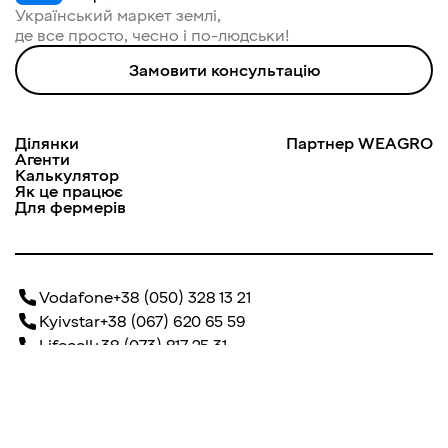
Український маркет землі, 

де все просто, чесно і по-людськи!
Замовити консультацію
Ділянки
Партнер WEAGRO
Агенти
Калькулятор
Як це працює
Для фермерів
Vodafone
+38 (050) 328 13 21
Kyivstar
+38 (067) 620 65 59
Lifecell
+38 (073) 817 25 31
info@dobrozem.com.ua
м. Київ, вул. Лейпцизька, 15 А, БЦ «Merx»
м. Дніпро, вул.Шолом-Алейхема, будинок 4/26