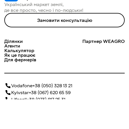
Український маркет землі, 

де все просто, чесно і по-людськи!
Замовити консультацію
Ділянки
Партнер WEAGRO
Агенти
Калькулятор
Як це працює
Для фермерів
Vodafone
+38 (050) 328 13 21
Kyivstar
+38 (067) 620 65 59
Lifecell
+38 (073) 817 25 31
info@dobrozem.com.ua
м. Київ, вул. Лейпцизька, 15 А, БЦ «Merx»
м. Дніпро, вул.Шолом-Алейхема, будинок 4/26