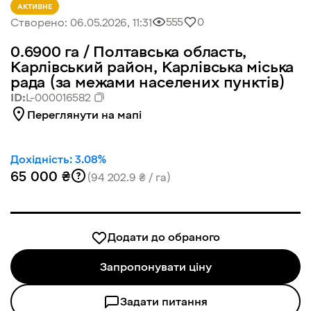
АКТИВНЕ
555
0
Створено:
06.05.2026, 11:31
0.6900
га /
Полтавська область,
Карлівський район, Карлівська міська
рада (за межами населених пунктів)
ID:
L-000016582
Переглянути на мапі
Дохідність:
3.08
%
65 000 ₴
(94 202.9 ₴ / га)
Додати до обраного
Запропонувати ціну
Задати питання