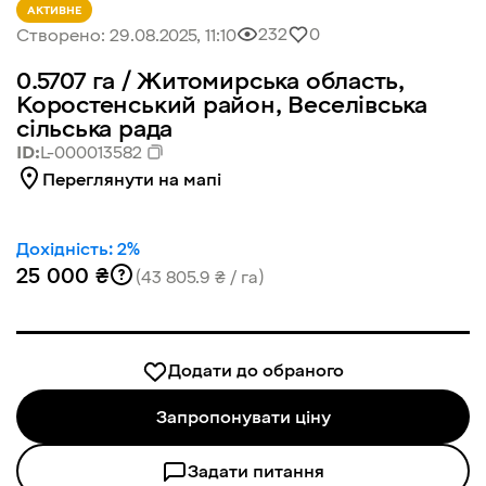
АКТИВНЕ
232
0
Створено:
29.08.2025, 11:10
0.5707
га /
Житомирська область,
Коростенський район, Веселівська
сільська рада
ID:
L-000013582
Переглянути на мапі
Дохідність:
2
%
25 000 ₴
(43 805.9 ₴ / га)
Додати до обраного
Запропонувати ціну
Задати питання