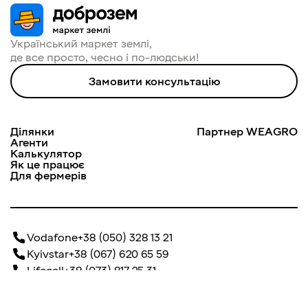
Український маркет землі, 

де все просто, чесно і по-людськи!
Замовити консультацію
Ділянки
Партнер WEAGRO
Агенти
Калькулятор
Як це працює
Для фермерів
Vodafone
+38 (050) 328 13 21
Kyivstar
+38 (067) 620 65 59
Lifecell
+38 (073) 817 25 31
info@dobrozem.com.ua